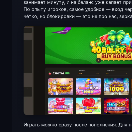
занимает минуту, и на баланс уже капает пр
По опыту игроков, самое удобное — вход чер
чётко, но блокировки — это не про нас, зерк
Играть можно сразу после пополнения. Для п