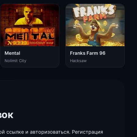
Mental
Franks Farm 96
Nolimit City
Hacksaw
вок
ой ссылке и авторизоваться. Регистрация