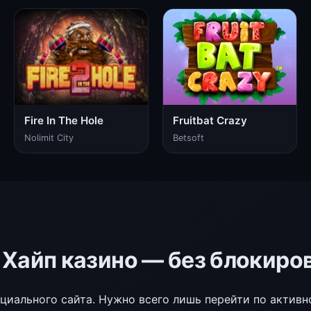
Fire In The Hole
Fruitbat Crazy
Nolimit City
Betsoft
 Хайп казино — без блокиро
циального сайта. Нужно всего лишь перейти по активн