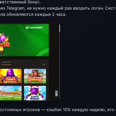
иветственный бонус.
ез Telegram, не нужно каждый раз вводить логин. Сист
ала обновляются каждые 2 часа.
остоянных игроков — кэшбэк 10% каждую неделю, это си