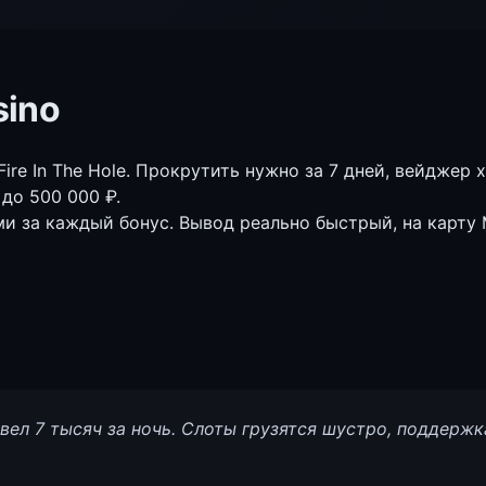
sino
re In The Hole. Прокрутить нужно за 7 дней, вейджер x
до 500 000 ₽.
ми за каждый бонус. Вывод реально быстрый, на карту
ывел 7 тысяч за ночь. Слоты грузятся шустро, поддерж