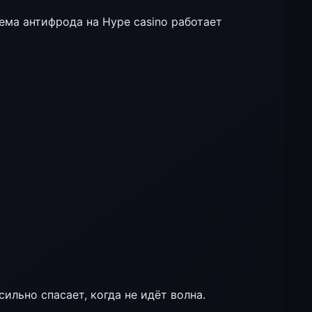
ема антифрода на Hype casino работает
льно спасает, когда не идёт волна.