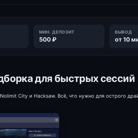
МИН. ДЕПОЗИТ
ВЫВОД
500 ₽
от 10 м
дборка для быстрых сессий
, Nolimit City и Hacksaw. Всё, что нужно для острого 