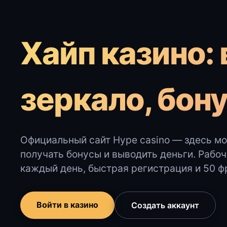
Хайп казино: 
зеркало, бон
Официальный сайт Hype casino — здесь мо
получать бонусы и выводить деньги. Рабоч
каждый день, быстрая регистрация и 50 фр
Войти в казино
Создать аккаунт