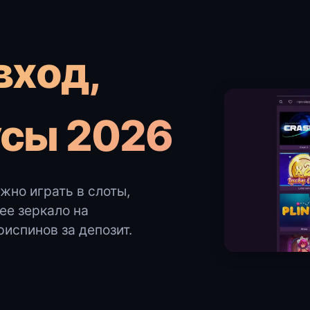
вход,
усы 2026
жно играть в слоты,
ее зеркало на
испинов за депозит.